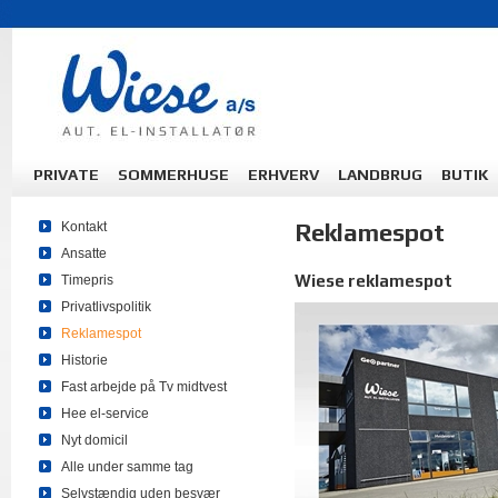
PRIVATE
SOMMERHUSE
ERHVERV
LANDBRUG
BUTIK
Reklamespot
Kontakt
Ansatte
Wiese reklamespot
Timepris
Privatlivspolitik
Reklamespot
Historie
Fast arbejde på Tv midtvest
Hee el-service
Nyt domicil
Alle under samme tag
Selvstændig uden besvær