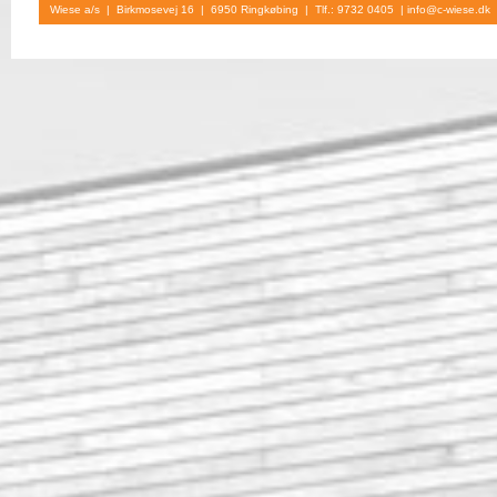
Wiese a/s | Birkmosevej 16 | 6950 Ringkøbing | Tlf.: 9732 0405 |
info@c-wiese.dk