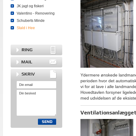
JK jagt og fiskeri
Valentino - Renovering
Schuberts Minde
Stald i Hee
Ydermere ønskede landmanden 
perioden hvor det automatis
vi for at lave i alle landma
Hovedtavlen forsyner ligelede
med udvidelsen af de eksist
Ventilationsanlægge