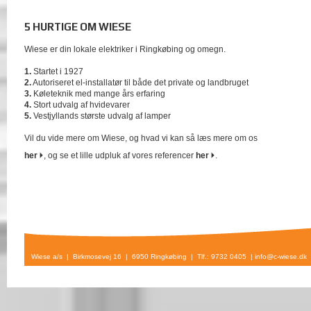
5 HURTIGE OM WIESE
Wiese er din lokale elektriker i Ringkøbing og omegn.
1.
Startet i 1927
2.
Autoriseret el-installatør til både det private og landbruget
3.
Køleteknik med mange års erfaring
4.
Stort udvalg af hvidevarer
5.
Vestjyllands største udvalg af lamper
Vil du vide mere om Wiese, og hvad vi kan så læs mere om os
her
, og se et lille udpluk af vores referencer
her
.
Wiese a/s | Birkmosevej 16 | 6950 Ringkøbing | Tlf.: 9732 0405 |
info@c-wiese.dk