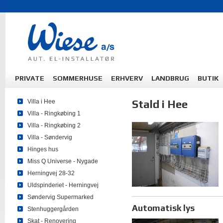
PRIVATE
SOMMERHUSE
ERHVERV
LANDBRUG
BUTIK
Stald i Hee
Villa i Hee
Villa - Ringkøbing 1
Villa - Ringkøbing 2
Villa - Søndervig
Hinges hus
Miss Q Universe - Nygade
Herningvej 28-32
Uldspinderiet - Herningvej
Søndervig Supermarked
Automatisk lys
Stenhuggergården
Skat - Renovering