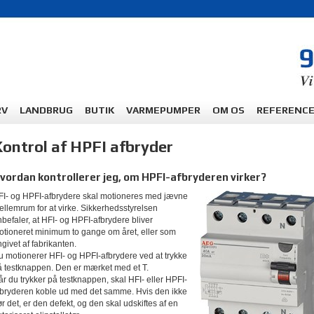
RV
LANDBRUG
BUTIK
VARMEPUMPER
OM OS
REFERENC
ontrol af HPFI afbryder
vordan kontrollerer jeg, om HPFI-afbryderen virker?
FI- og HPFI-afbrydere skal motioneres med jævne
llemrum for at virke. Sikkerhedsstyrelsen
befaler, at HFI- og HPFI-afbrydere bliver
otioneret minimum to gange om året, eller som
givet af fabrikanten.
u motionerer HFI- og HPFI-afbrydere ved at trykke
å testknappen. Den er mærket med et T.
r du trykker på testknappen, skal HFI- eller HPFI-
fbryderen koble ud med det samme. Hvis den ikke
r det, er den defekt, og den skal udskiftes af en