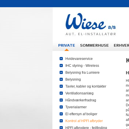
PRIVATE
SOMMERHUSE
ERHVE
K
Hvidevareservice
IHC styring - Wireless
H
Belysning fra Lumiere
Belysning
H
me
Tavler, kabler og kontakter
an
Ventilationsanlæg
m
Håndværkerfradrag
an
D
Tyverialarmer
p
El eftersyn af boliger
Nå
a
Kontrol af HPFI afbryder
gø
HPFI afbrydere - fejlfinding