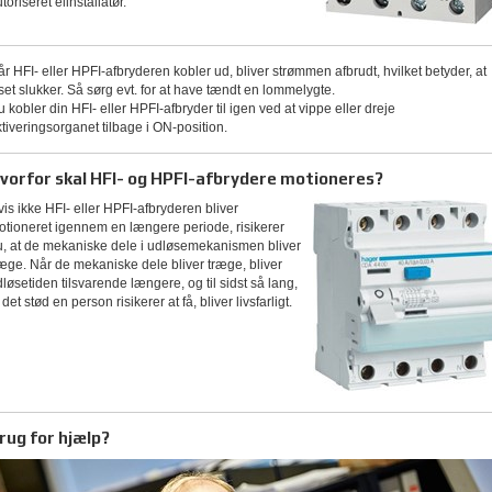
toriseret elinstallatør.
r HFI- eller HPFI-afbryderen kobler ud, bliver strømmen afbrudt, hvilket betyder, at
set slukker. Så sørg evt. for at have tændt en lommelygte.
 kobler din HFI- eller HPFI-afbryder til igen ved at vippe eller dreje
tiveringsorganet tilbage i ON-position.
vorfor skal HFI- og HPFI-afbrydere motioneres?
is ikke HFI- eller HPFI-afbryderen bliver
otioneret igennem en længere periode, risikerer
u, at de mekaniske dele i udløsemekanismen bliver
æge. Når de mekaniske dele bliver træge, bliver
løsetiden tilsvarende længere, og til sidst så lang,
 det stød en person risikerer at få, bliver livsfarligt.
rug for hjælp?