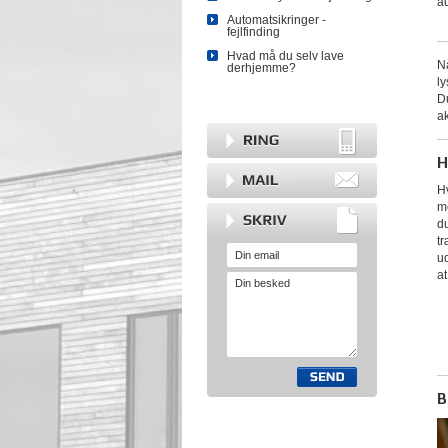
au
Automatsikringer -
fejlfinding
Hvad må du selv lave
Nå
derhjemme?
ly
Du
ak
H
Hv
m
d
tr
ud
at
B