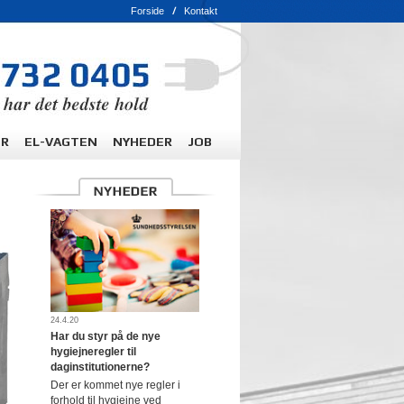
Forside
Kontakt
ER
EL-VAGTEN
NYHEDER
JOB
24.4.20
Har du styr på de nye
hygiejneregler til
daginstitutionerne?
Der er kommet nye regler i
forhold til hygiejne ved