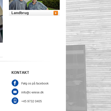
Landbrug
KONTAKT
Følg os på facebook
info@c-wiese.dk
+45 9732 0405