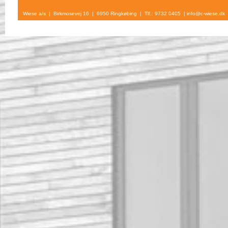
Wiese a/s | Birkmosevej 16 | 6950 Ringkøbing | Tlf.: 9732 0405 |
info@c-wiese.dk