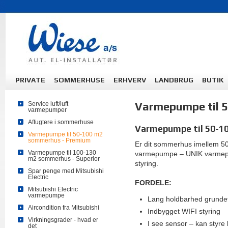
PRIVATE
SOMMERHUSE
ERHVERV
LANDBRUG
BUTIK
Varmepumpe til 
Service luft/luft
varmepumper
Affugtere i sommerhuse
Varmepumpe til 50-1
Varmepumpe til 50-100 m2
sommerhus - Premium
Er dit sommerhus imellem 5
Varmepumpe til 100-130
varmepumpe – UNIK varmepu
m2 sommerhus - Superior
styring.
Spar penge med Mitsubishi
Electric
FORDELE:
Mitsubishi Electric
varmepumpe
Lang holdbarhed grundet
Aircondition fra Mitsubishi
Indbygget WIFI styring
Virkningsgrader - hvad er
I see sensor – kan styre 
det