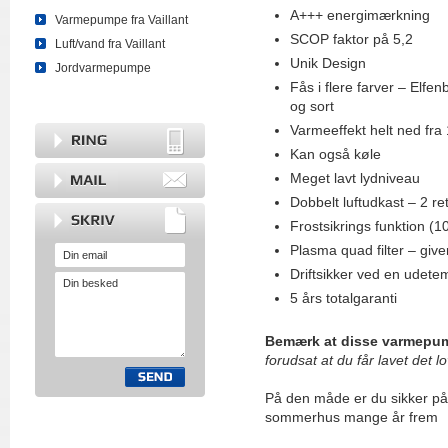
A+++ energimærkning
Varmepumpe fra Vaillant
SCOP faktor på 5,2
Luft/vand fra Vaillant
Unik Design
Jordvarmepumpe
Fås i flere farver – Elfe
og sort
Varmeeffekt helt ned fra 1
Kan også køle
Meget lavt lydniveau
Dobbelt luftudkast – 2 re
Frostsikrings funktion (1
Plasma quad filter – give
Driftsikker ved en udetem
5 års totalgaranti
Bemærk at disse varmepump
forudsat at du får lavet det lo
På den måde er du sikker på
sommerhus mange år frem