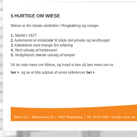
5 HURTIGE OM WIESE
Wiese er din lokale elektriker i Ringkøbing og omegn.
1.
Startet i 1927
2.
Autoriseret el-installatør til både det private og landbruget
3.
Køleteknik med mange års erfaring
4.
Stort udvalg af hvidevarer
5.
Vestjyllands største udvalg af lamper
Vil du vide mere om Wiese, og hvad vi kan så læs mere om os
her
, og se et lille udpluk af vores referencer
her
.
Wiese a/s | Birkmosevej 16 | 6950 Ringkøbing | Tlf.: 9732 0405 |
info@c-wiese.dk