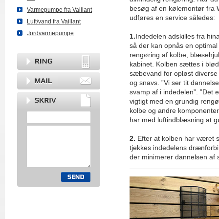
besøg af en kølemontør fra
Varmepumpe fra Vaillant
udføres en service således:
Luft/vand fra Vaillant
Jordvarmepumpe
1.
Indedelen adskilles fra hin
så der kan opnås en optimal
rengøring af kolbe, blæsehju
kabinet. Kolben sættes i blød
sæbevand for opløst diverse 
og snavs. ”Vi ser tit dannelse
svamp af i indedelen”. ”Det e
vigtigt med en grundig rengø
kolbe og andre komponenter
har med luftindblæsning at gø
2.
Efter at kolben har været s
tjekkes indedelens drænforb
der minimerer dannelsen af