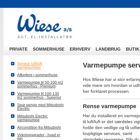
PRIVATE
SOMMERHUSE
ERHVERV
LANDBRUG
BUTIK
Varmepumpe serv
Service luft/luft
varmepumper
Affugtere i sommerhuse
Hos Wiese har vi stor erfari
Varmepumpe til 50-100 m2
vide mere om hvordan vi udfø
sommerhus - Premium
her forklaret processen.
Varmepumpe til 100-130
m2 sommerhus - Superior
Spar penge med Mitsubishi
Rense varmepumpe
Electric
Har du installeret en varme
Mitsubishi Electric
varmepumpe
til luft/luft er det særdeles vig
holde den vedlige og få udfø
Aircondition fra Mitsubishi
lovpligtige services, samt
Virkningsgrader - hvad er
det
almindelig rengøring. Når du