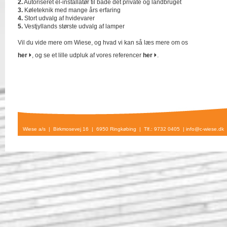
2.
Autoriseret el-installatør til både det private og landbruget
3.
Køleteknik med mange års erfaring
4.
Stort udvalg af hvidevarer
5.
Vestjyllands største udvalg af lamper
Vil du vide mere om Wiese, og hvad vi kan så læs mere om os
her
, og se et lille udpluk af vores referencer
her
.
Wiese a/s | Birkmosevej 16 | 6950 Ringkøbing | Tlf.: 9732 0405 |
info@c-wiese.dk