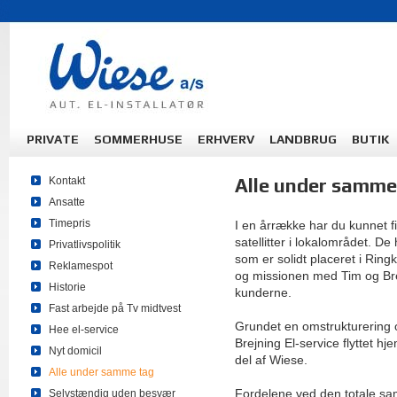
PRIVATE
SOMMERHUSE
ERHVERV
LANDBRUG
BUTIK
Alle under samme
Kontakt
Ansatte
Timepris
I en årrække har du kunnet 
satellitter i lokalområdet. D
Privatlivspolitik
som er solidt placeret i Ring
Reklamespot
og missionen med Tim og Brej
Historie
kunderne.
Fast arbejde på Tv midtvest
Grundet en omstrukturering og
Hee el-service
Brejning El-service flyttet h
Nyt domicil
del af Wiese.
Alle under samme tag
Fordelene ved den totale sam
Selvstændig uden besvær