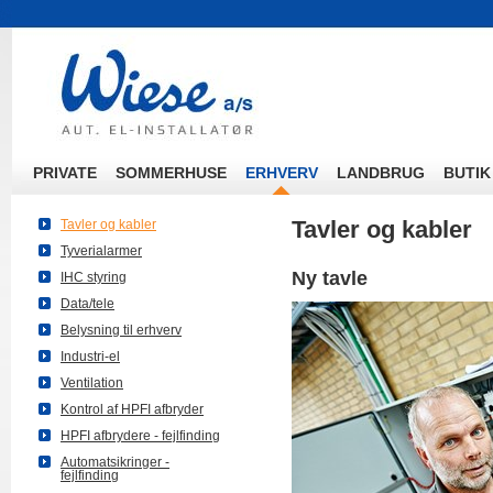
PRIVATE
SOMMERHUSE
ERHVERV
LANDBRUG
BUTIK
Tavler og kabler
Tavler og kabler
Tyverialarmer
Ny tavle
IHC styring
Data/tele
Belysning til erhverv
Industri-el
Ventilation
Kontrol af HPFI afbryder
HPFI afbrydere - fejlfinding
Automatsikringer -
fejlfinding