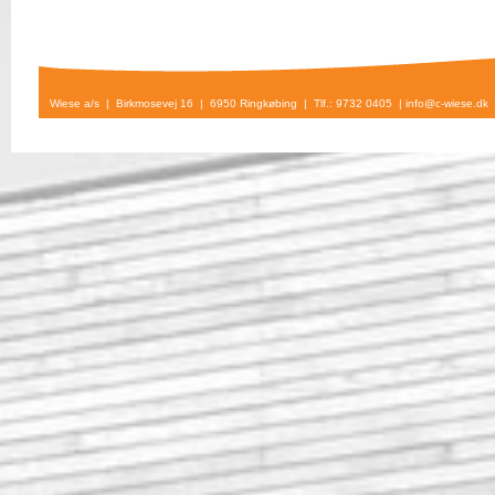
Wiese a/s | Birkmosevej 16 | 6950 Ringkøbing | Tlf.: 9732 0405 |
info@c-wiese.dk